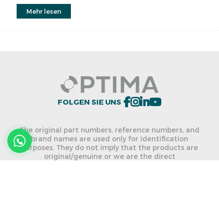
für Motoren von Waukesha, Caterpillar, Cummins und
Mehr lesen
Kompressoren von GE, Gemini, Baker Hughes.
FOLGEN SIE UNS
The original part numbers, reference numbers, and
brand names are used only for identification
purposes. They do not imply that the products are
original/genuine or we are the direct
dealer/distributor of the named brands. We are not
allowed to use any listed brand names and part
numbers on any of our products.
ONLINE-KATALOG