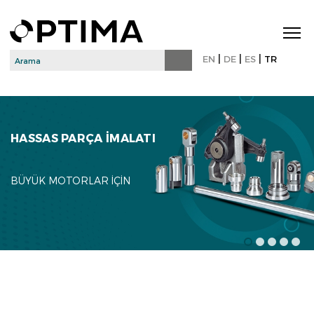
|
|
|
EN
DE
ES
TR
HASSAS PARÇA IMALATI
BÜYÜK MOTORLAR IÇIN