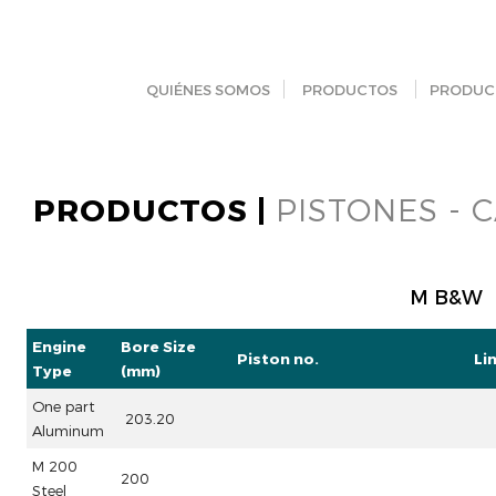
QUIÉNES SOMOS
PRODUCTOS
PRODUC
PRODUCTOS |
PISTONES - 
M B&W
Engine
Bore Size
Piston no.
Li
Type
(mm)
One part
203.20
Aluminum
M 200
200
Steel