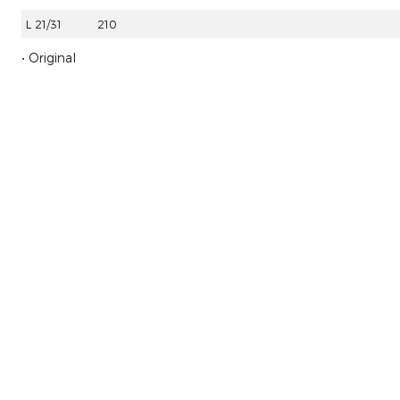
L 21/31
210
• Original