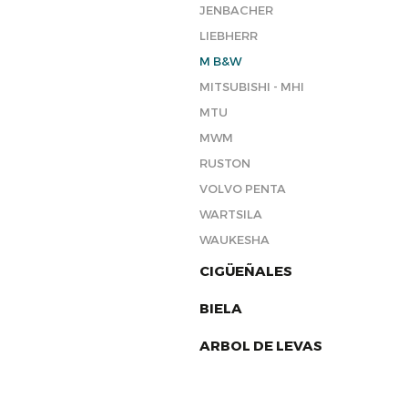
JENBACHER
LIEBHERR
M B&W
MITSUBISHI - MHI
MTU
MWM
RUSTON
VOLVO PENTA
WARTSILA
WAUKESHA
CIGÜEÑALES
BIELA
ARBOL DE LEVAS